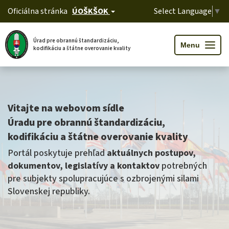
Oficiálna stránka
ÚOŠKŠOK
Select Language
▼
Úrad pre obrannú štandardizáciu,
T
Menu
kodifikáciu a štátne overovanie kvality
o
g
g
l
Skočiť
e
n
na
a
hlavný
v
i
obsah
Vitajte na webovom sídle
g
a
t
Úradu pre obrannú štandardizáciu,
i
o
kodifikáciu a štátne overovanie kvality
n
Portál poskytuje prehľad
aktuálnych postupov,
dokumentov, legislatívy a kontaktov
potrebných
pre subjekty spolupracujúce s ozbrojenými silami
Slovenskej republiky.