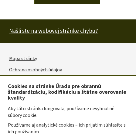
Našli ste na webovej stránke chybu?
Mapa stránky
Užitočné
Ochrana osobných údajov
odkazy
Vyhlásenie o prístupnosti
Cookies na stránke Úradu pre obrannú
štandardizáciu, kodifikáciu a štátne overovanie
Oznámenie o používaní súborov cookies
kvality
Spravovať cookies
Aby táto stránka fungovala, používame nevyhnutné
súbory cookie.
Prevádzkovateľom služby je Úrad pre obrannú
Používame aj analytické cookies – ich prijatím súhlasíte s
štandardizáciu, kodifikáciu a štátne overovanie kvality
ich používaním.
Slovenskej republiky.