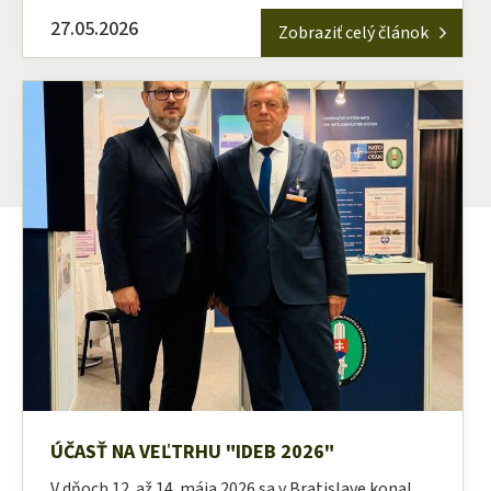
27.05.2026
Zobraziť celý článok
ÚČASŤ NA VEĽTRHU "IDEB 2026"
V dňoch 12. až 14. mája 2026 sa v Bratislave konal