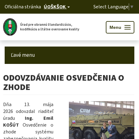
Oficiálna stránka
ÚOŠKŠOK
Select Language
▼
Úrad pre obrannú štandardizáciu,
T
Menu
kodifikáciu a štátne overovanie kvality
o
g
g
l
Skočiť
e
n
na
a
Ľavé menu
hlavný
v
i
obsah
g
a
t
ODOVZDÁVANIE OSVEDČENIA O
i
o
n
ZHODE
Dňa 13. mája
2026 odovzdal riaditeľ
úradu
Ing. Emil
KOŠÚT
Osvedčenie o
zhode systému
zabezpečovania kvality