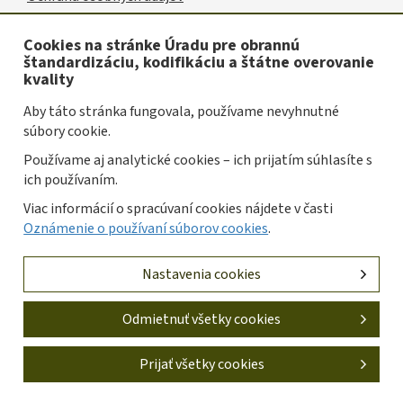
odkazy
Vyhlásenie o prístupnosti
Cookies na stránke Úradu pre obrannú
štandardizáciu, kodifikáciu a štátne overovanie
Oznámenie o používaní súborov cookies
kvality
Spravovať cookies
Aby táto stránka fungovala, používame nevyhnutné
súbory cookie.
Prevádzkovateľom služby je Úrad pre obrannú
Používame aj analytické cookies – ich prijatím súhlasíte s
štandardizáciu, kodifikáciu a štátne overovanie kvality
ich používaním.
Slovenskej republiky.
Viac informácií o spracúvaní cookies nájdete v časti
Tvorba stránok
: Progresívne Aplikácie |
Redakčný systém
Oznámenie o používaní súborov cookies
.
: Drupal
Nastavenia cookies
Odmietnuť všetky cookies
Prijať všetky cookies
Odvolať všetky cookies