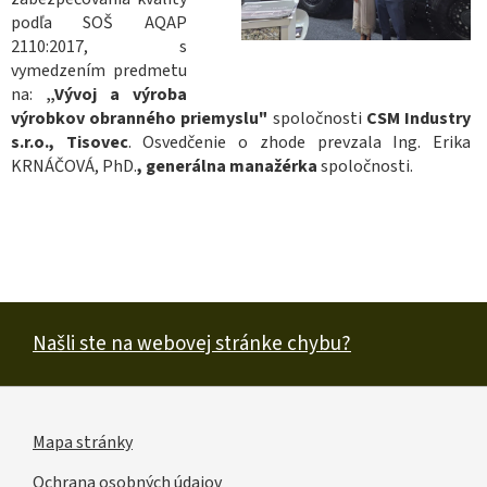
podľa SOŠ AQAP
2110:2017, s
vymedzením predmetu
na:
„Vývoj a výroba
výrobkov obranného priemyslu"
spoločnosti
CSM Industry
s.r.o., Tisovec
. Osvedčenie o zhode prevzala Ing. Erika
KRNÁČOVÁ, PhD.
, generálna manažérka
spoločnosti.
Našli ste na webovej stránke chybu?
Mapa stránky
Užitočné
Ochrana osobných údajov