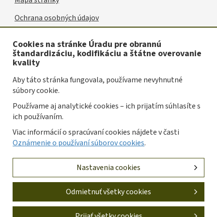
Mapa stránky
Užitočné
Ochrana osobných údajov
odkazy
Vyhlásenie o prístupnosti
Cookies na stránke Úradu pre obrannú
štandardizáciu, kodifikáciu a štátne overovanie
Oznámenie o používaní súborov cookies
kvality
Spravovať cookies
Aby táto stránka fungovala, používame nevyhnutné
súbory cookie.
Prevádzkovateľom služby je Úrad pre obrannú
Používame aj analytické cookies – ich prijatím súhlasíte s
štandardizáciu, kodifikáciu a štátne overovanie kvality
ich používaním.
Slovenskej republiky.
Viac informácií o spracúvaní cookies nájdete v časti
Tvorba stránok
: Progresívne Aplikácie |
Redakčný systém
Oznámenie o používaní súborov cookies
.
: Drupal
Nastavenia cookies
Odmietnuť všetky cookies
Prijať všetky cookies
Odvolať všetky cookies