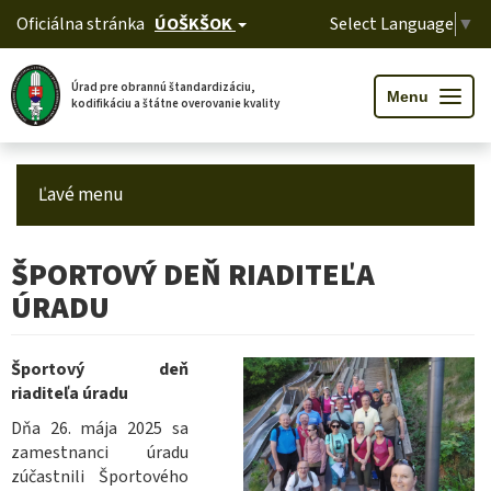
Oficiálna stránka
ÚOŠKŠOK
Select Language
▼
Úrad pre obrannú štandardizáciu,
T
Menu
kodifikáciu a štátne overovanie kvality
o
g
g
l
Skočiť
e
n
na
a
Ľavé menu
hlavný
v
i
obsah
g
a
t
ŠPORTOVÝ DEŇ RIADITEĽA
i
o
n
ÚRADU
Športový deň
riaditeľa úradu
Dňa 26. mája 2025 sa
zamestnanci úradu
zúčastnili Športového