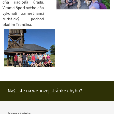
dňa riaditeľa úradu.
V rámci športového dňa
vykonali zamestnanci
turistický pochod
okolím Trenčína.
Našli ste na webovej stránke chybu?