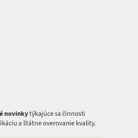
té novinky
týkajúce sa činnosti
káciu a štátne overovanie kvality.