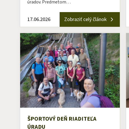
úradov. Predmetom…
17.06.2026
Zobraziť celý článok
ŠPORTOVÝ DEŇ RIADITEĽA
ÚRADU