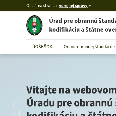
Oficiálna stránka
verejnej správy
Úrad pre obrannú štanda
kodifikáciu a štátne ove
Používateľské
ÚOŠKŠOK
Odbor obrannej štandardiz
Skočiť
menu
na
hlavný
obsah
Vitajte na webovom
Úradu pre obrannú 