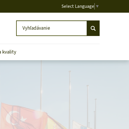
Select Language
▼
Vyhľadávanie
Vyhľadávanie
 kvality