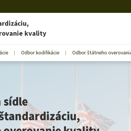
rdizáciu,
rovanie kvality
ácie
Odbor kodifikácie
Odbor štátneho overovania
 sídle
štandardizáciu,