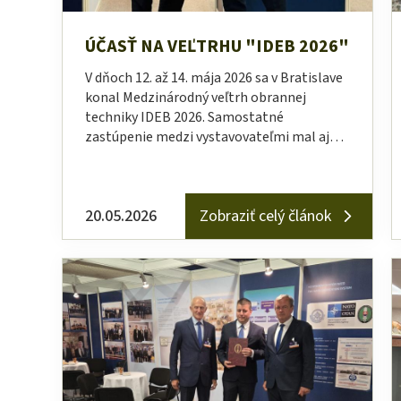
ÚČASŤ NA VEĽTRHU "IDEB 2026"
V dňoch 12. až 14. mája 2026 sa v Bratislave
konal Medzinárodný veľtrh obrannej
techniky IDEB 2026. Samostatné
zastúpenie medzi vystavovateľmi mal aj…
20.05.2026
Zobraziť celý článok