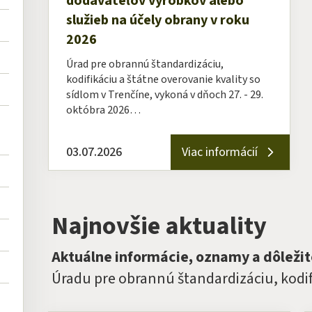
dodávateľov výrobkov alebo
služieb na účely obrany v roku
2026
Úrad pre obrannú štandardizáciu,
kodifikáciu a štátne overovanie kvality so
sídlom v Trenčíne, vykoná v dňoch 27. - 29.
októbra 2026…
03.07.2026
Viac informácií
Najnovšie aktuality
Aktuálne informácie, oznamy a dôleži
Úradu pre obrannú štandardizáciu, kodifi