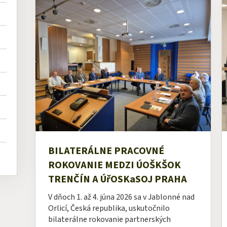
BILATERÁLNE PRACOVNÉ
ROKOVANIE MEDZI ÚOŠKŠOK
TRENČÍN A ÚřOSKaSOJ PRAHA
V dňoch 1. až 4. júna 2026 sa v Jablonné nad
Orlicí, Česká republika, uskutočnilo
bilaterálne rokovanie partnerských