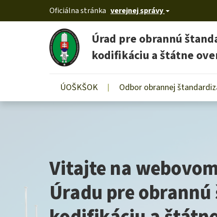
Oficiálna stránka
verejnej správy
Úrad pre obrannú štanda
kodifikáciu a štátne ove
Používateľské
ÚOŠKŠOK
Odbor obrannej štandardiz
Skočiť
menu
na
hlavný
obsah
Vitajte na webovom
Úradu pre obrannú 