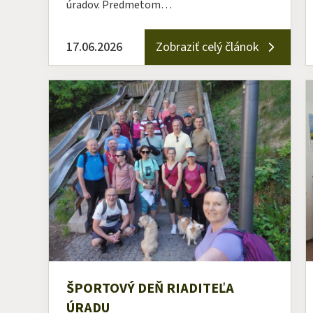
úradov. Predmetom…
17.06.2026
Zobraziť celý článok
ŠPORTOVÝ DEŇ RIADITEĽA
ÚRADU