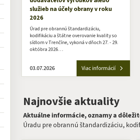
dodávateľov výrobkov alebo
služieb na účely obrany v roku
2026
Úrad pre obrannú štandardizáciu,
kodifikáciu a štátne overovanie kvality so
sídlom v Trenčíne, vykoná v dňoch 27. - 29.
októbra 2026…
03.07.2026
Viac informácií
Najnovšie aktuality
Aktuálne informácie, oznamy a dôleži
Úradu pre obrannú štandardizáciu, kodifi