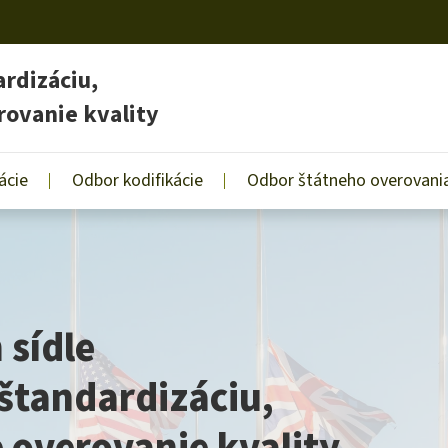
rdizáciu,
rovanie kvality
ácie
Odbor kodifikácie
Odbor štátneho overovania
 sídle
štandardizáciu,