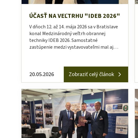
ÚČASŤ NA VEĽTRHU "IDEB 2026"
V dňoch 12. až 14. mája 2026 sa v Bratislave
konal Medzinárodný veľtrh obrannej
techniky IDEB 2026. Samostatné
zastúpenie medzi vystavovateľmi mal aj…
20.05.2026
Zobraziť celý článok