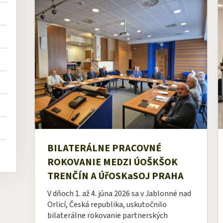
BILATERÁLNE PRACOVNÉ
ROKOVANIE MEDZI ÚOŠKŠOK
TRENČÍN A ÚřOSKaSOJ PRAHA
V dňoch 1. až 4. júna 2026 sa v Jablonné nad
Orlicí, Česká republika, uskutočnilo
bilaterálne rokovanie partnerských