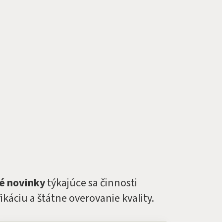
té novinky
týkajúce sa činnosti
káciu a štátne overovanie kvality.