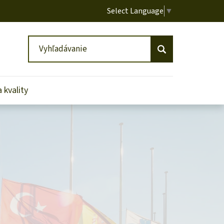
Select Language
▼
Vyhľadávanie
Vyhľadávanie
 kvality