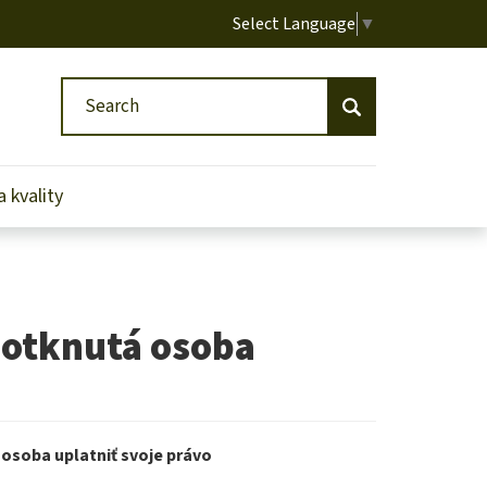
Select Language
▼
Search
Search
 kvality
otknutá osoba
soba uplatniť svoje právo