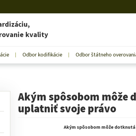
rdizáciu,
rovanie kvality
ácie
Odbor kodifikácie
Odbor štátneho overovania
Akým spôsobom môže d
uplatniť svoje právo
Akým spôsobom môže dotknutá o