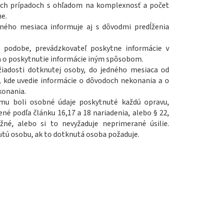
ch prípadoch s ohľadom na komplexnosť a počet
ne.
ého mesiaca informuje aj s dôvodmi predĺženia
j podobe, prevádzkovateľ poskytne informácie v
a o poskytnutie informácie iným spôsobom.
žiadosti dotknutej osoby, do jedného mesiaca od
, kde uvedie informácie o dôvodoch nekonania a o
konania.
mu boli osobné údaje poskytnuté každú opravu,
é podľa článku 16,17 a 18 nariadenia, alebo § 22,
é, alebo si to nevyžaduje neprimerané úsilie.
tú osobu, ak to dotknutá osoba požaduje.