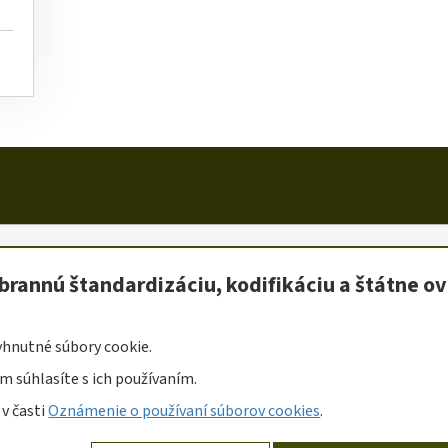
ásenie o prístupnosti
Oznámenie o používaní súborov cookies
brannú štandardizáciu, kodifikáciu a štátne o
dardizáciu, kodifikáciu a štátne overovanie kvality Slovenskej re
yhnutné súbory cookie.
ý systém
: Drupal
ím súhlasíte s ich používaním.
 v časti
Oznámenie o používaní súborov cookies
.