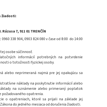
žiadosti:
 Rázusa 7, 911 01 TRENČÍN
kt 0960 338 904, 0903 824 080 v čase od 8:00 do 14:00
tej osobe súčinnosť.
atočných informácií potrebných na potvrdenie
osti o totožnosti fyzickej osoby.
ná alebo neprimeraná najmä pre jej opakujúcu sa
stratívne náklady na poskytnutie informácií alebo
 náklady na oznámenie alebo primeraný poplatok
ie požadovaného opatrenia.
e o opatreniach, ktoré sa prijali na základe jej
28 Zákona do jedného mesiaca od doručenia žiadosti.