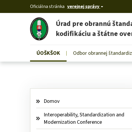
Oficiálna stránka
verejnej správy
Úrad pre obrannú štanda
kodifikáciu a štátne ove
Používateľské
ÚOŠKŠOK
Odbor obrannej štandardiz
Skip
menu
to
main
content
Domov
Interoperability, Standardization and 
Modernization Conference