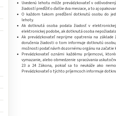
Uvedenú lehotu môže prevádzkovateľ v odôvodnený
žiadostí predĺžiť o ďalšie dva mesiace, a to aj opakova
O každom takom predĺžení dotknutú osobu do jedn
lehoty.
Ak dotknutá osoba podala žiadosť v elektronicke
elektronickej podobe, ak dotknutá osoba nepožiadal
Ak prevádzkovateľ neprijme opatrenia na základe 
doručenia žiadosti o tom informuje dotknutú osobu
možnosti podať návrh dozornému orgánu na začatie 
Prevádzkovateľ oznámi každému príjemcovi, ktoré
vymazanie, alebo obmedzenie spracúvania uskutočnen
23 a 24 Zákona, pokiaľ sa to neukáže ako nemožn
Prevádzkovateľ o týchto príjemcoch informuje dotknu