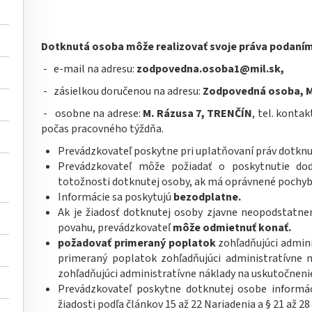
Dotknutá osoba môže realizovať svoje práva podaním 
- e-mail na adresu:
zodpovedna.osoba1@mil.sk,
- zásielkou doručenou na adresu:
Zodpovedná osoba, M.
- osobne na adrese:
M. Rázusa 7, TRENČÍN
, tel. konta
počas pracovného týždňa.
Prevádzkovateľ poskytne pri uplatňovaní práv dotknu
Prevádzkovateľ môže požiadať o poskytnutie dod
totožnosti dotknutej osoby, ak má oprávnené pochybn
Informácie sa poskytujú
bezodplatne.
Ak je žiadosť dotknutej osoby zjavne neopodstatne
povahu, prevádzkovateľ
môže odmietnuť konať.
požadovať primeraný poplatok
zohľadňujúci admini
primeraný poplatok zohľadňujúci administratívne
zohľadňujúci administratívne náklady na uskutočnen
Prevádzkovateľ poskytne dotknutej osobe informáci
žiadosti podľa článkov 15 až 22 Nariadenia a § 21 až 