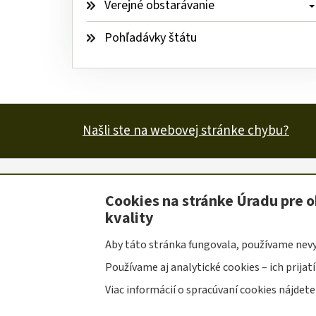
Verejné obstarávanie 
Pohľadávky štátu
Našli ste na webovej stránke chybu?
Mapa stránky
Ochrana osobných údajov
Vyhl
Cookies na stránke Úradu pre o
Užitočné
kvality
odkazy
Prevádzkovateľom služby je Úrad pre obrannú štan
Aby táto stránka fungovala, používame nev
Tvorba stránok
: Progresívne Aplikácie |
Redakčn
Používame aj analytické cookies – ich prijat
Viac informácií o spracúvaní cookies nájdete