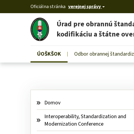
Oficiálna stránka
verejnej správy
Úrad pre obrannú štanda
kodifikáciu a štátne ove
Používateľské
ÚOŠKŠOK
Odbor obrannej štandardiz
Skip
menu
to
main
content
Domov
Interoperability, Standardization and 
Modernization Conference