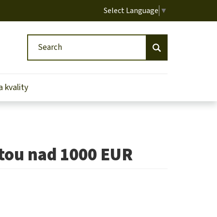
Select Language
▼
Search
Search
 kvality
tou nad 1000 EUR