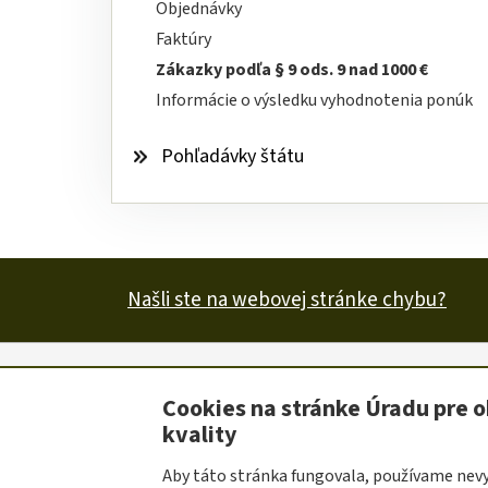
Objednávky
Faktúry
Zákazky podľa § 9 ods. 9 nad 1000 €
Informácie o výsledku vyhodnotenia ponúk
Pohľadávky štátu
Našli ste na webovej stránke chybu?
Mapa stránky
Ochrana osobných údajov
Vyhl
Cookies na stránke Úradu pre o
Užitočné
kvality
odkazy
Prevádzkovateľom služby je Úrad pre obrannú štan
Aby táto stránka fungovala, používame nev
Tvorba stránok
: Progresívne Aplikácie |
Redakčn