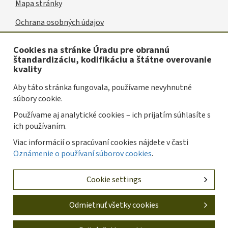
Mapa stránky
Užitočné
Ochrana osobných údajov
odkazy
Vyhlásenie o prístupnosti
Cookies na stránke Úradu pre obrannú
štandardizáciu, kodifikáciu a štátne overovanie
Oznámenie o používaní súborov cookies
kvality
Spravovať cookies
Aby táto stránka fungovala, používame nevyhnutné
súbory cookie.
Prevádzkovateľom služby je Úrad pre obrannú
Používame aj analytické cookies – ich prijatím súhlasíte s
štandardizáciu, kodifikáciu a štátne overovanie kvality
ich používaním.
Slovenskej republiky.
Viac informácií o spracúvaní cookies nájdete v časti
Tvorba stránok
: Progresívne Aplikácie |
Redakčný systém
Oznámenie o používaní súborov cookies
.
: Drupal
Cookie settings
Odmietnuť všetky cookies