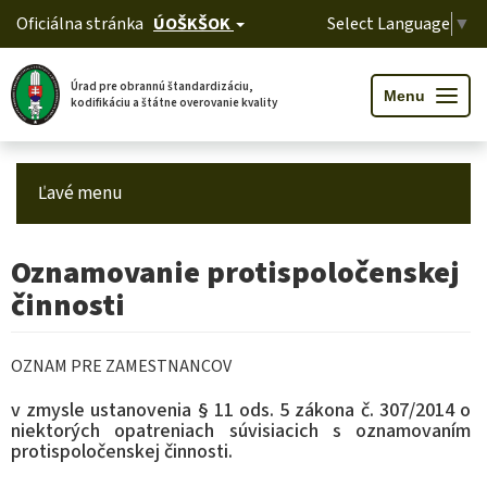
Oficiálna stránka
ÚOŠKŠOK
Select Language
▼
Úrad pre obrannú štandardizáciu,
T
Menu
kodifikáciu a štátne overovanie kvality
o
g
g
l
Skip
e
n
to
a
Ľavé menu
main
v
i
content
g
a
t
Oznamovanie protispoločenskej
i
o
n
činnosti
OZNAM PRE ZAMESTNANCOV
v zmysle ustanovenia § 11 ods. 5 zákona č. 307/2014 o
niektorých opatreniach súvisiacich s oznamovaním
protispoločenskej činnosti.